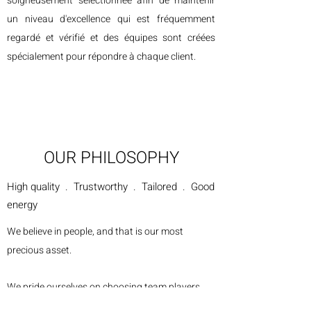
soigneusement sélectionnée afin de maintenir
un niveau d'excellence qui est fréquemment
regardé et vérifié et des équipes sont créées
spécialement pour répondre à chaque client.
OUR PHILOSOPHY
High quality . Trustworthy . Tailored . Good
energy
We believe in people, and that is our most
precious asset.
We pride ourselves on choosing team players,
hard workers and last but not least, good